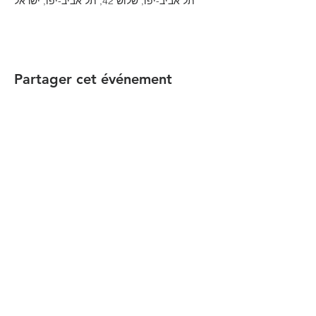
תל אביב-יפו, שלוש 42, תל אביב-יפו, ישראל
Partager cet événement
הקהילה המסורתית נווה צדק