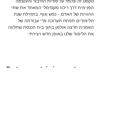
טקסט זה ונלמד על סודות החיבור והעוצמה 
הפנימית דרך ריכוז מקסימלי המאחד את שתי 
ההוויות של האדם – נפש וגוף. בתחילת שנת 
הלימודים תפתח תערוכה פרי עבודתה של 
האמנית תרצה אולמן בתוך בית הכנסת שתלווה 
את הלימוד שלנו באופן חדש ויצירתי.
Partager cet événement
הקהילה המסורתית נווה צדק