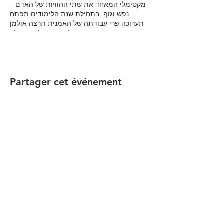
מקסימלי המאחד את שתי ההוויות של האדם –
נפש וגוף. בתחילת שנת הלימודים תפתח
תערוכה פרי עבודתה של האמנית תרצה אולמן
בתוך בית הכנסת שתלווה את הלימוד שלנו
באופן חדש ויצירתי.
Partager cet événement
הקהילה המסורתית נווה צדק