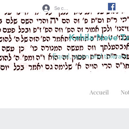
Se connecter
Kehila Neve T
Equal, open and tolerant
Accueil
Not