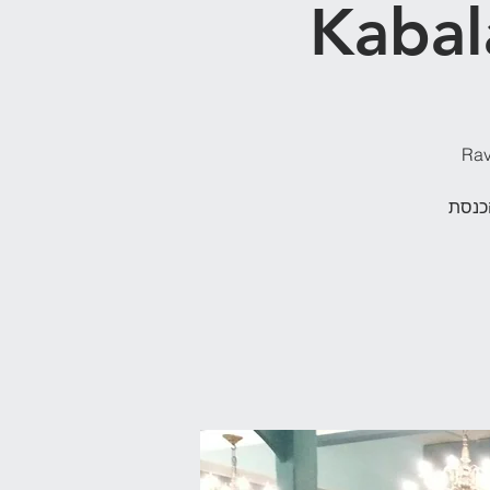
Rav
כנסת