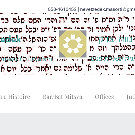
058-4610452 |
nevetzedek.masorti@gma
ווה צדק
zedek
 masorti Judaism
נית ומאירת פנים
re Histoire
Bar/Bat Mitsva
Offices
Ju