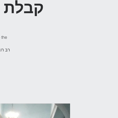
bat - קבלת שבת
 the
רב רו