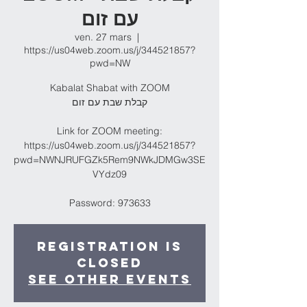
עם זום
ven. 27 mars
  |  
https://us04web.zoom.us/j/344521857?
pwd=NW
Kabalat Shabat with ZOOM
קבלת שבת עם זום
Link for ZOOM meeting:
https://us04web.zoom.us/j/344521857?
pwd=NWNJRUFGZk5Rem9NWkJDMGw3SE
VYdz09
Password: 973633
Registration is
Closed
See other events