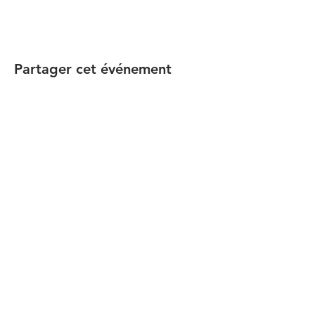
Partager cet événement
הקהילה המסורתית נווה צדק
058-4610452
| Phone: