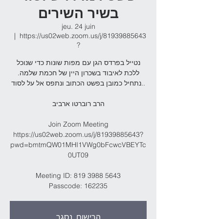
בשיר השירים
jeu. 24 juin
  |  
https://us02web.zoom.us/j/81939885643
?
נטייל בפרדס הגן עם מפות שונות כדי שנוכל
ללכת לאיבוד בשכרון היין של חכמת שלמה.
נתחיל כמובן בפשט הכתוב ונתפס אל על לסוד..
הרב רוברטו ארביב
Join Zoom Meeting
https://us02web.zoom.us/j/81939885643?
pwd=bmtmQW01MHI1VWg0bFcwcVBEYTc
0UT09
Meeting ID: 819 3988 5643
Passcode: 162235
הרישום נסגר