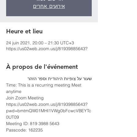
אירועים אחרים
Heure et lieu
24 juin 2021, 20:00 – 21:30 UTC+3
https://us02web.zoom.us/j/81939885643?
À propos de l'événement
שעור על צופיות היהודית וספר הזהר
Time: This is a recurring meeting Meet 
anytime
Join Zoom Meeting
https://us02web.zoom.us/j/81939885643?
pwd=bmtmQW01MHI1VWg0bFcwcVBEYTc
0UT09
Meeting ID: 819 3988 5643
Passcode: 162235