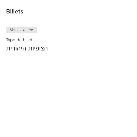
Billets
Vente expirée
Type de billet
הצופיות היהודית:
Plus d'info
Prix
0,00 ₪
Partager cet événement