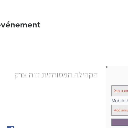
 événement
הקהילה המסורתית נווה צדק
| Phone: 058-4610452
nevetzedek.masorti@gmail.com
|
רחוב שלוש 42 - תל אביב
|
Mobile
|Chelouche St 42, Tel Aviv-Yafo