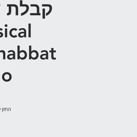
קבלת ש
Shabbat
lo
החזן 