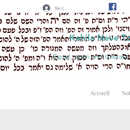
Se connecter
Kehila Neve T
Equal, open and tolerant
Accueil
Not