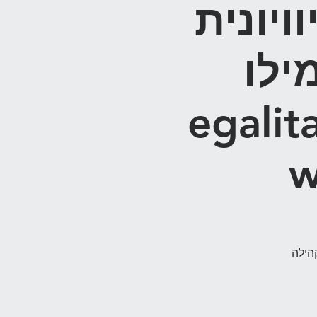
יונית
 קמילו
egalit
w
הילה