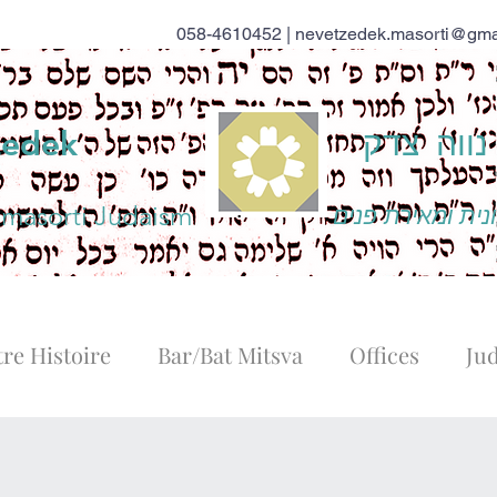
058-4610452 |
nevetzedek.masorti@gma
ווה צדק
zedek
 masorti Judaism
נית ומאירת פנים
re Histoire
Bar/Bat Mitsva
Offices
Ju