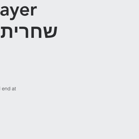
ayer
ש
l end at