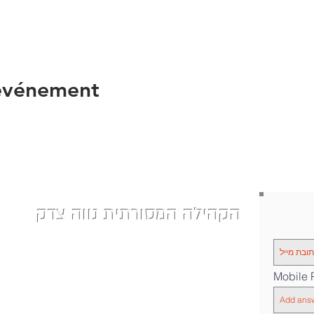
 événement
הקהילה המסורתית נווה צדק
| Phone: 058-4610452
nevetzedek.masorti@gmail.com
|
רחוב שלוש 42 - תל אביב
|
Mobile
|Chelouche St 42, Tel Aviv-Yafo