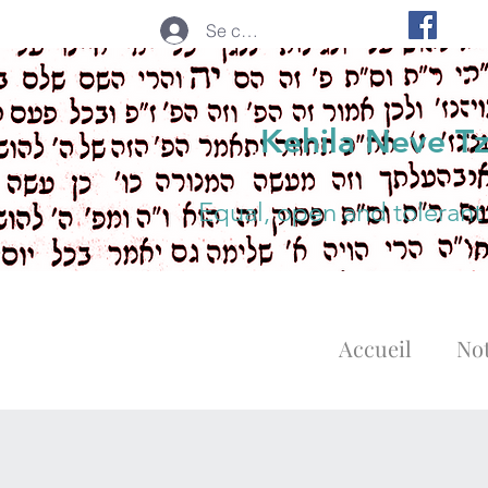
Se connecter
Kehila Neve T
Equal, open and tolerant
Accueil
Not