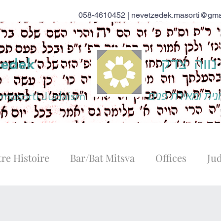
058-4610452 |
nevetzedek.masorti@gma
ווה צדק
zedek
 masorti Judaism
נית ומאירת פנים
re Histoire
Bar/Bat Mitsva
Offices
Ju