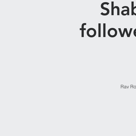
Sha
followe
Rav Rob