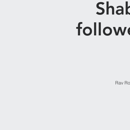
Sha
followe
Rav Rob