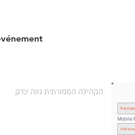
 événement
הקהילה המסורתית נווה צדק
| Phone: 058-4610452
nevetzedek.masorti@gmail.com
|
רחוב שלוש 42 - תל אביב
|
Mobile
|Chelouche St 42, Tel Aviv-Yafo