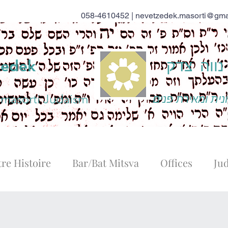
058-4610452 |
nevetzedek.masorti@gma
ווה צדק
zedek
 masorti Judaism
נית ומאירת פנים
re Histoire
Bar/Bat Mitsva
Offices
Ju