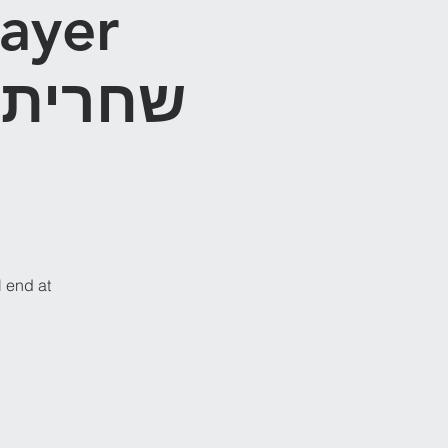
ayer
ש
l end at