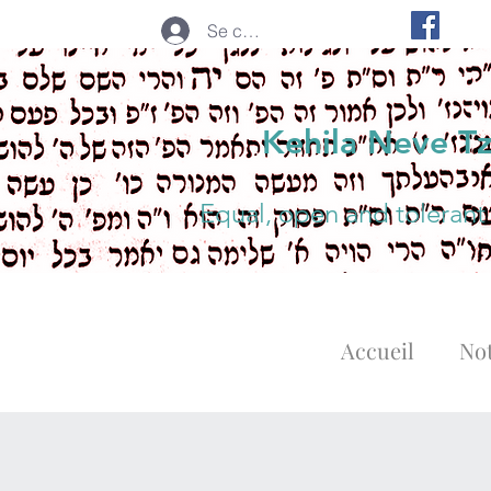
Se connecter
Kehila Neve T
Equal, open and tolerant
Accueil
Not