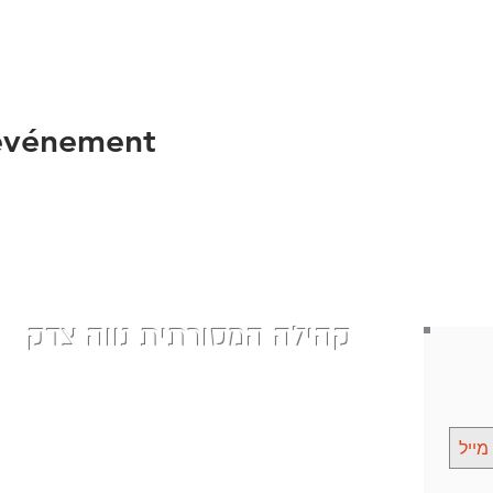
 événement
קהילה המסורתית נווה צדק
| 058-4610452
nevetzedek.masorti@gmail.com
|
| רחוב שלוש 42 פינת אילת, שכונת נווה צדק, תל אביב
Chelouche St 42, Tel Aviv-Yafo