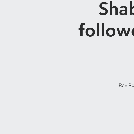
Sha
followe
Rav Rob