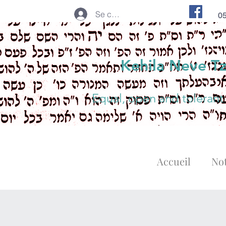
Se connecter
0
Kehila Neve T
Equal, open and tolerant
Accueil
Not