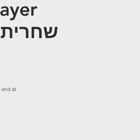
ayer
ש
l end at