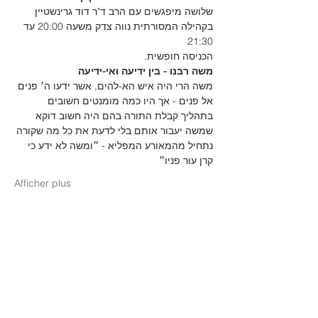
שלושה מיפגשים עם הרב ד"ר דוד גרינשטיין 
בקהילה המסורתית נווה צדק משעה 20:00 עד 
21:30

הכניסה חופשית.

משה רבנו - בין ידיעה ואי-ידיעה 

משה הרי היה איש הא-להים, אשר ידעו ה׳ פנים 
אל פנים - אך היו כמה מומנטים חשובים 
בתהליך קבלת התורה בהם היה חשוב דוקא 
שמשה יעבור אותם בלי לדעת את כל מה שקורה

נתחיל מהמאורע המפליא - ״ומשה לא ידע כי 
קרן עור פניו״

Afficher plus
Partager cet événement