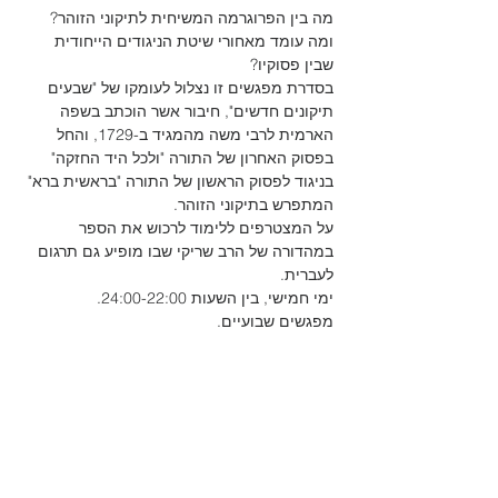
מה בין הפרוגרמה המשיחית לתיקוני הזוהר? 
ומה עומד מאחורי שיטת הניגודים הייחודית 
שבין פסוקיו?

בסדרת מפגשים זו נצלול לעומקו של "שבעים 
תיקונים חדשים", חיבור אשר הוכתב בשפה 
הארמית לרבי משה מהמגיד ב-1729, והחל 
בפסוק האחרון של התורה "ולכל היד החזקה" 
בניגוד לפסוק הראשון של התורה "בראשית ברא" 
המתפרש בתיקוני הזוהר.

על המצטרפים ללימוד לרכוש את הספר 
במהדורה של הרב שריקי שבו מופיע גם תרגום 
לעברית.

ימי חמישי, בין השעות 24:00-22:00.

מפגשים שבועיים.
Partager cet événement