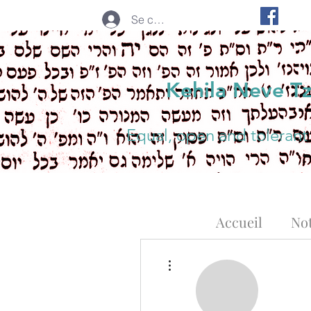
Se connecter
Kehila Neve T
Equal, open and tolerant
Accueil
Not
Plus d'actions