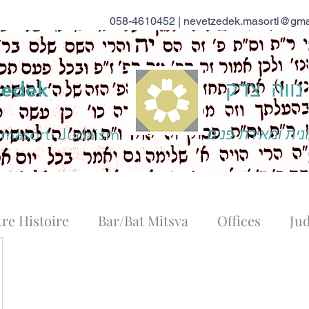
058-4610452 |
nevetzedek.masorti@gma
ווה צדק
zedek
 masorti Judaism
נית ומאירת פנים
re Histoire
Bar/Bat Mitsva
Offices
Ju