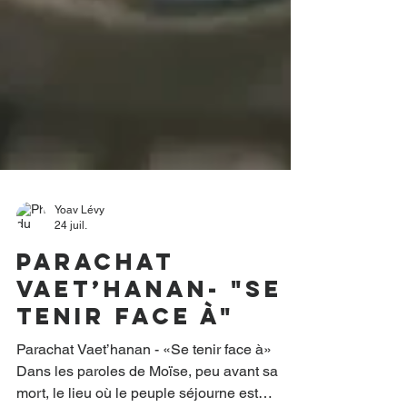
Yoav Lévy
24 juil.
Parachat
Vaet’hanan- "Se