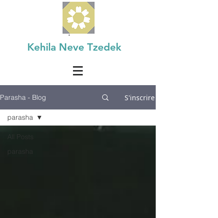
Kehila Neve Tzedek
S'inscrire
Parasha - Blog
parasha
All Posts
parasha