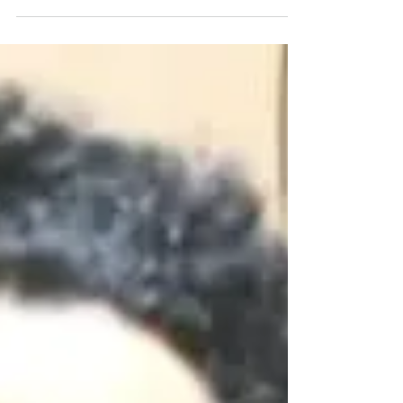
fait surprenante. L’être humain doit, en
principe et a priori, affronter une épreuve
exigeante : « Car l’Éternel, votre Dieu, vous
met à l’épreuve » (Deutéronome 13, 4).
L’épreuve est prévisible et connue. Il s’agit en
réalité des paroles prononcées par différents
prophètes qui s’adressent au peuple et
cherchent à le convaincre de pratiquer
l’idolâtrie avec eux : «Allons après d’autres
dieux.» Que