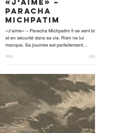
Yoav Lévy
13 févr.
«J‘aime» –
Paracha
Michpatim
«J‘aime» – Paracha Michpatim Il se sent bien
et en sécurité dans sa vie. Rien ne lui
manque. Sa journée est parfaitement
organisée et il est satisfait de son travail