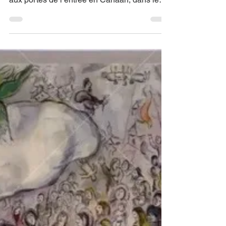
La guerre
inutile -Paracha
Devarim
La guerre inutile - Paracha Devarim Une
critique réitérée Dans la paracha 'Devarim',
aux portes de l’entrée en Canaan, dans les
plaines de Moab, Moïse revient devant le
peuple sur les événements qui ont marqué
son parcours dans le désert : « Voici les
paroles que Moïse adressa à tout Israël, de
l’autre côté du Jourdain, dans le désert, dans
la Arava.» Après quarante années de
marche dans le désert, le texte biblique
souligne la nécessité de rappeler au peuple
une partie de se