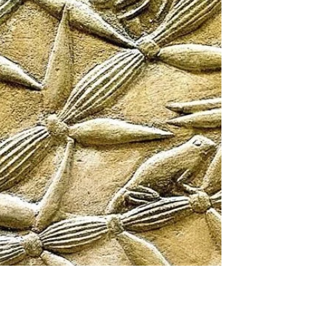
s’engager dans une alliance unique avec
Dieu et à recevoir son nouveau statut de
peuple élu portant une mission dans le
monde. Le peuple répond et accepte cet
appel de Moïse en déclarant : « Tout ce que
l’Éternel a dit, nous le ferons. » Par cette
déclaration, il té