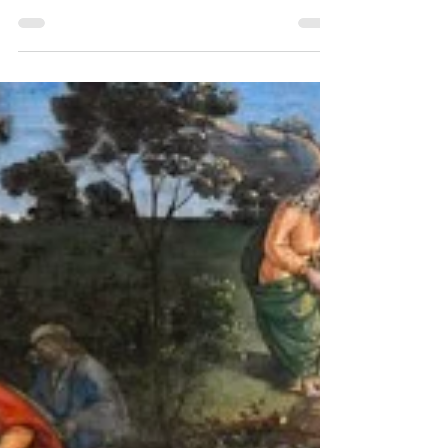
tenir face à"
Parachat Vaet’hanan - «Se tenir face à»
Dans les paroles de Moïse, peu avant sa
mort, le lieu où le peuple séjourne est
mentionné à plusieurs reprises : dans la
vallée proche du royaume de Moab, face au
sanctuaire de l’idole moabite, «Beth-Peor».
Pourquoi le texte biblique insiste-t-il sur la
présence d’Israël précisément en ce lieu ?
Le terme «face à», qui évoque le fait de se
tenir en présence de quelqu’un ou de
quelque chose, revient à plusieurs reprises.
Ainsi Moïse décla