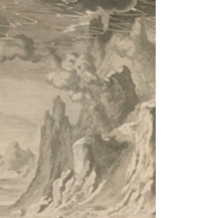
quotidien. Il apprécie énormément son
maître, il l’aime, et souhaite donc rester avec
lui pour toujours. Ce lien chaleureux existe
aussi du côté du maître, qui lui aussi aime
son serviteur. Ce sont là quelques-unes des
raisons pour lesquelles le serviteur ne veut
pas sortir vers la liberté du monde, bien que
la l