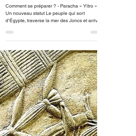
Yoav Lévy
6 févr.
Comment se
préparer ? -
Paracha « Yitro
»
Comment se préparer ? - Paracha « Yitro »
Un nouveau statut Le peuple qui sort
d’Égypte, traverse la mer des Joncs et arrive,
environ trois mois plus tard, au pied du mont
Sinaï dans le désert. Là, il est appelé à