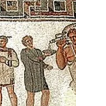
Uniquement en leur sein - Paracha Tetsavé
Le Sanctuaire (משכן) et la Présence divine
(שכינה) Dans cette paracha, qui fait suite à
celle de Terouma, il est question des
instructions relatives à la construction du
Tabernacle (le Sanctuaire - משכן), à
l’installation de ses ustensiles et à la
préparation des prêtres. Vers la fin de la
section, avant la description de l’autel, nous
trouvons une expression essentielle, déjà
présente dans la paracha précédente : «Je
résiderai (שכן)